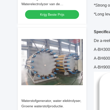
Waterelectrolyzer van de
*Strong 
Waterstofproductie-installatie Hoge
*Long le
Krijg Beste Prijs
Zuiverheid
Specific
De a-reek
A-BH300:
A-BH600:
A-BH900: 
Waterstofgenerator, water elektrolyser,
Groene waterstofproductie.