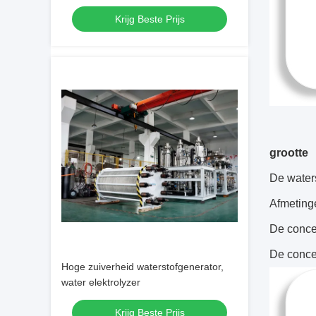
Krijg Beste Prijs
grootte
De water
Afmetinge
De conce
De concen
Hoge zuiverheid waterstofgenerator,
water elektrolyzer
Krijg Beste Prijs