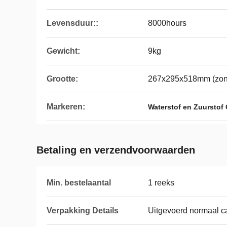
Levensduur::
8000hours
Gewicht:
9kg
Grootte:
267x295x518mm (zond
Markeren:
Waterstof en Zuurstof
Betaling en verzendvoorwaarden
Min. bestelaantal
1 reeks
Verpakking Details
Uitgevoerd normaal c