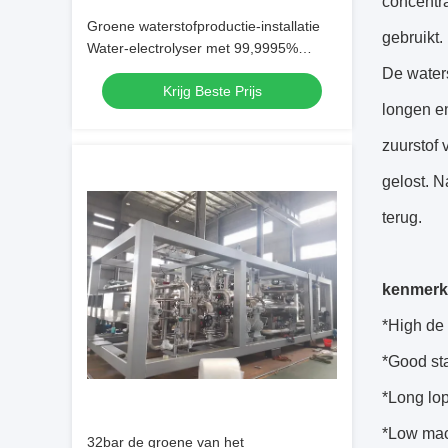
concentr
Groene waterstofproductie-installatie
gebruikt.
Water-electrolyser met 99,9995%
zuiverheid 80-250Nm3/uur
De water
Krijg Beste Prijs
Stroomcapaciteit
longen en
zuurstof 
gelost. N
terug.
kenmerk
*High de 
*Good stab
*Long lop
*Low mac
32bar de groene van het