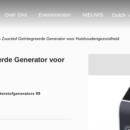
Over Ons
Evenementen
NIEUWS
Dutch
n Zuurstof Geïntegreerde Generator voor Huishoudengezondheid
erde Generator voor
terstofgenerators 99