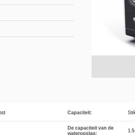
ost
Capaciteit:
Sti
De capaciteit van de
1.5
wateropslag: