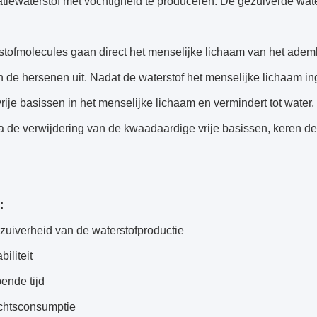
atiewaterstof met vochtigheid te produceren. De gezuiverde wa
stofmolecules gaan direct het menselijke lichaam van het adem
 de hersenen uit. Nadat de waterstof het menselijke lichaam i
vrije basissen in het menselijke lichaam en vermindert tot water
a de verwijdering van de kwaadaardige vrije basissen, keren de
:
zuiverheid van de waterstofproductie
iliteit
ende tijd
htsconsumptie