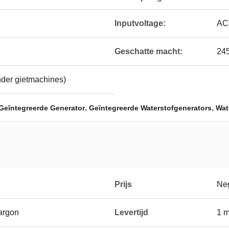
Inputvoltage:
AC
Geschatte macht:
24
er gietmachines)
,
,
 Geïntegreerde Generator
Geïntegreerde Waterstofgenerators
Wat
Prijs
Neg
argon
Levertijd
1 m