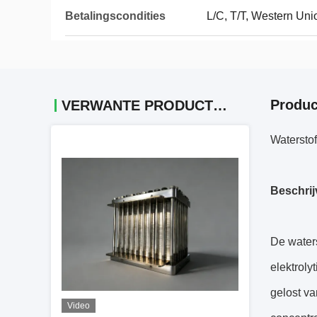
Betalingscondities
L/C, T/T, Western Un
Produc
VERWANTE PRODUCTEN
Watersto
Beschrij
De waters
elektroly
gelost va
Video