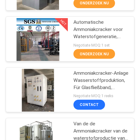
het Nikkelkatalysator
NEEM
ONDERZOEK NU
CONTACT
HOT
Automatische
MET
5
Ammoniakcracker voor
ONS
Waterstofgeneratie,
VPSA-
OP
Capaciteit 5-1000Nm3/H
Negotiate MOQ:1 set
Zuurstofgenerator
ONDERZOEK NU
NIEUWS
Ammoniakcracker-Anlage
Wasserstoffproduktion,
GEVALLEN
Für Glasfließband,
44
Stahlindustrie
Negotiate MOQ:1 reeks
VRAAG
PSA
CONTACT
EEN
zuurstofgenerator
Van de de
OFFERTE
Ammoniakcracker van de
AAN
waterstofproductie van