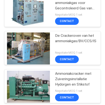
ammoniakgas voor
Gecontroleerd Gas van
31
Elektrische Ovens
Negotiate MOQ:1 set
CONTACT
Waterstofgenerators
De Crackeroven van het
ammoniakgas/BV/CCS/ISO/T
Negotiate MOQ:1 set
CONTACT
34
Ammoniakcracker met
Ammoniakcracker
Zuiveringsinstallatie
Hydorgen en Stikstof
Negotiate MOQ:1 set
CONTACT