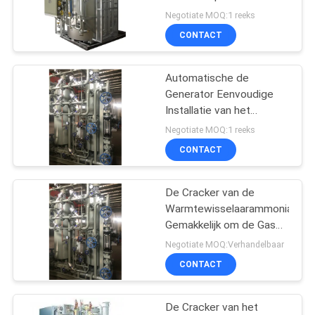
het de Staal
Negotiate MOQ:1 reeks
installatieglas de Lijn
NEWS
CONTACT
Drijvende Industrie
3
Automatische de
SITEMAP
Druk zuurstofkamer
Generator Eenvoudige
Installatie van het
PRIVACYBELEID
Ammoniakgas
Negotiate MOQ:1 reeks
CONTACT
De Cracker van de
74
Warmtewisselaarammoniak
De Generator van de
Gemakkelijk om de Gas
Hoge Veiligheid te
Negotiate MOQ:Verhandelbaar
membraanstikstof
raffineren
CONTACT
De Cracker van het