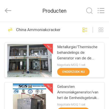
Energy
&
Technology
Producten
Co.,Ltd.
All
Rights
Reserved.
THUIS
175
China Ammoniakcracker
PSA
PRODUCTEN
Stikstofgenerator
HOT
Metallurgie/Thermische
behandelings de
OVER
Generator van de de
ONS
Generatorwaterstof van
Negotiate MOQ:1 set
het Ammoniakgas
ONDERZOEK NU
9
FABRIEKSTOCHT
VSA
HOT
Gebarsten
Ammoniakgenerator/van
KWALITEITSCONTROLE
zuurstofgenerator
het de Eenheidsgebruik
van de Ammoniakcracker
Negotiate MOQ:1 set