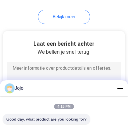
15
Bekijk meer
Methanol het
Barsten
Laat een bericht achter
We bellen je snel terug!
20
de cel van de
Jojo
waterstofbrandstof
4:15 PM
Good day, what product are you looking for?