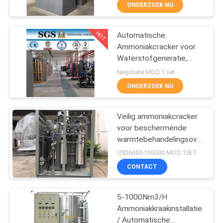
het Nikkelkatalysator
NEEM
ONDERZOEK NU
CONTACT
HOT
Automatische
MET
5
Ammoniakcracker voor
ONS
Waterstofgeneratie,
VPSA-
OP
Capaciteit 5-1000Nm3/H
Negotiate MOQ:1 set
Zuurstofgenerator
ONDERZOEK NU
NIEUWS
Veilig ammoniakcracker
voor beschermende
GEVALLEN
warmtebehandelingsovens
44
in de atmosfeer
USD6000-100000 MOQ:1SET
VRAAG
PSA
CONTACT
EEN
zuurstofgenerator
5-1000Nm3/H
OFFERTE
Ammoniakkraakinstallatie
AAN
/ Automatische