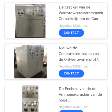
De Cracker van de
15
Warmtewisselaarammoniak
Methanol het
Gemakkelijk om de Gas
Hoge Veiligheid te
Negotiate MOQ:1 set
Barsten
raffineren
CONTACT
Nieuwe de
Generatieinstallatie van
de Ontwerpwaterstof/de
20
Gebarsten Oven van de
Negotiate MOQ:1 set
de cel van de
Ammoniakweerstand
CONTACT
waterstofbrandstof
De Eenheid van de de
Ammoniakcracker van de
hoge
Zuiverheidswaterstof
Negotiate MOQ:1 set
voor Koperbuis 5-