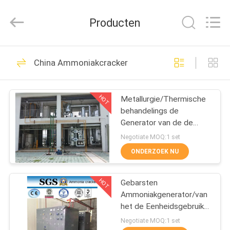
Energy
&
Technology
Producten
Co.,Ltd.
All
Rights
Reserved.
THUIS
175
China Ammoniakcracker
PSA
PRODUCTEN
Stikstofgenerator
HOT
Metallurgie/Thermische
behandelings de
OVER
Generator van de de
ONS
Generatorwaterstof van
Negotiate MOQ:1 set
het Ammoniakgas
ONDERZOEK NU
9
FABRIEKSTOCHT
VSA
HOT
Gebarsten
Ammoniakgenerator/van
KWALITEITSCONTROLE
zuurstofgenerator
het de Eenheidsgebruik
van de Ammoniakcracker
Negotiate MOQ:1 set