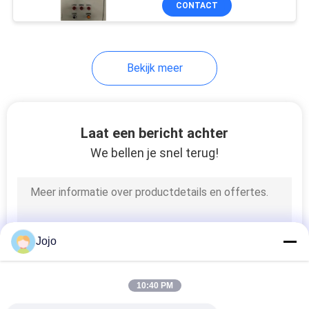
CONTACT
2
1000Nm3/H
Oplossingen voor
koolstofvangst
Bekijk meer
Laat een bericht achter
We bellen je snel terug!
8
RX gasgenerator
Jojo
10:40 PM
3