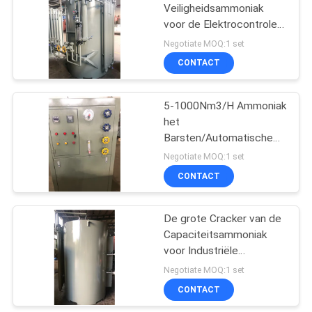
Veiligheidsammoniak
voor de Elektrocontrole
31
van de
Negotiate MOQ:1 set
Waterstofgeneratie
CONTACT
Waterstofgenerators
5-1000Nm3/H Ammoniak
het
Barsten/Automatische
de Generator Eenvoudige
Negotiate MOQ:1 set
Installatie van het
CONTACT
34
Ammoniakgas
De grote Cracker van de
Ammoniakcracker
Capaciteitsammoniak
voor Industriële
Galvaniserende Oven
Negotiate MOQ:1 set
CONTACT