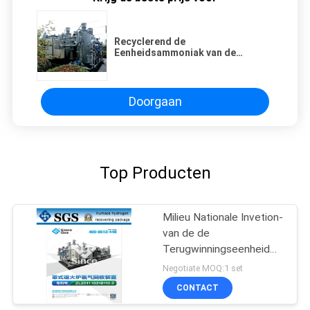
Recyclerend de
Eenheidsammoniak van de
Waterstofterugwinning plant 100-
3000 Nm3/h Capaciteit
Doorgaan
Top Producten
Milieu Nationale Invetion-
van de de
Terugwinningseenheid
van de Octrooiwaterstof
Negotiate MOQ:1 set
de Ammoniakinstallatie
CONTACT