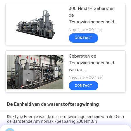
300 Nm3/H Gebarsten
de
Terugwinningseenheid
80% die van de
Negotiate MOQ:1 set
Ammoniakwaterstof
CONTACT
Tarief terugkrijgen
Gebarsten de
Terugwinningseenheid
van de
Ammoniakwaterstof voor
Negotiate MOQ:1 set
ph-r Wolframmacht
CONTACT
De Eenheid van de waterstofterugwinning
Kloktype Energie van de de Terugwinningseenheid van de Oven
de Barstende Ammoniak - besparing 200 Nm3/h