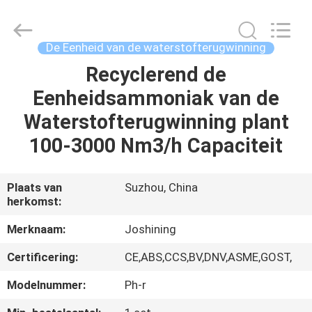
Energy
&
Technology
Co.,Ltd.
All
De Eenheid van de waterstofterugwinning
Rights
Reserved.
Recyclerend de
THUIS
Eenheidsammoniak van de
PRODUCTEN
Waterstofterugwinning plant
100-3000 Nm3/h Capaciteit
OVER
ONS
Plaats van
Suzhou, China
herkomst:
FABRIEKSTOCHT
Merknaam:
Joshining
Certificering:
CE,ABS,CCS,BV,DNV,ASME,GOST,
KWALITEITSCONTROLE
Modelnummer:
Ph-r