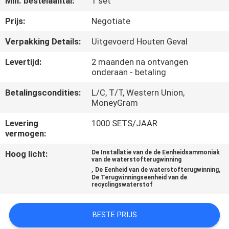
Min. bestelaantal:
1 set
NEEM
CONTACT
Prijs:
Negotiate
MET
Verpakking Details:
Uitgevoerd Houten Geval
ONS
Levertijd:
2 maanden na ontvangen
OP
onderaan - betaling
Betalingscondities:
L/C, T/T, Western Union,
MoneyGram
NIEUWS
Levering
1000 SETS/JAAR
vermogen:
GEVALLEN
Hoog licht:
De Installatie van de de Eenheidsammoniak
van de waterstofterugwinning
,
,
VRAAG
De Eenheid van de waterstofterugwinning
De Terugwinningseenheid van de
recyclingswaterstof
EEN
OFFERTE
BESTE PRIJS
AAN