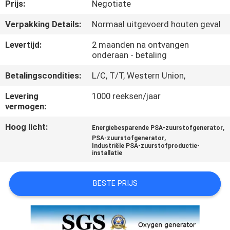
NEEM
Prijs:
Negotiate
CONTACT
Verpakking Details:
Normaal uitgevoerd houten geval
MET
Levertijd:
2 maanden na ontvangen
ONS
onderaan - betaling
OP
Betalingscondities:
L/C, T/T, Western Union,
Levering
1000 reeksen/jaar
NIEUWS
vermogen:
Hoog licht:
,
Energiebesparende PSA-zuurstofgenerator
,
GEVALLEN
PSA-zuurstofgenerator
Industriële PSA-zuurstofproductie-
installatie
VRAAG
BESTE PRIJS
EEN
OFFERTE
AAN