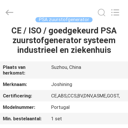
Energy
&
Technology
Co.,Ltd.
All
PSA zuurstofgenerator
Rights
Reserved.
CE / ISO / goedgekeurd PSA
THUIS
zuurstofgenerator systeem
PRODUCTEN
industrieel en ziekenhuis
OVER
Plaats van
Suzhou, China
herkomst:
ONS
Merknaam:
Joshining
FABRIEKSTOCHT
Certificering:
CE,ABS,CCS,BV,DNV,ASME,GOST,
Modelnummer:
Portugal
KWALITEITSCONTROLE
Min. bestelaantal:
1 set