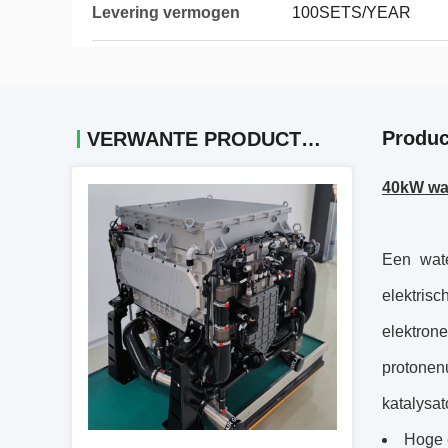
Levering vermogen
100SETS/YEAR
Produc
VERWANTE PRODUCTEN
40kW wat
Een wate
elektris
elektr
protonen
katalysat
Hoge e