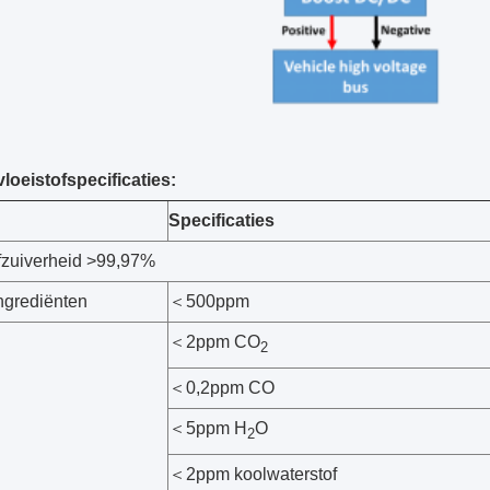
loeistofspecificaties:
Specificaties
fzuiverheid >99,97%
ngrediënten
＜500ppm
＜2ppm CO
2
＜0,2ppm CO
＜5ppm H
O
2
＜2ppm koolwaterstof