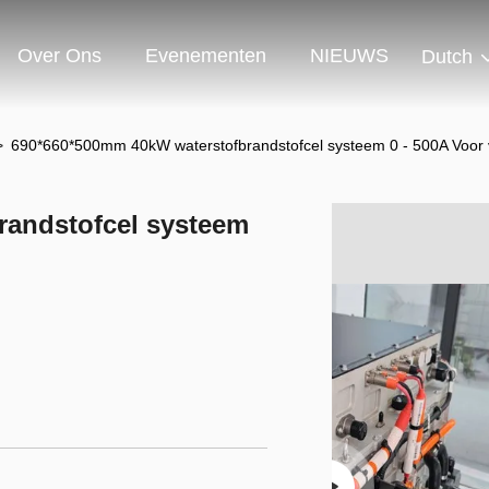
Over Ons
Evenementen
NIEUWS
Dutch
>
690*660*500mm 40kW waterstofbrandstofcel systeem 0 - 500A Voor 
randstofcel systeem