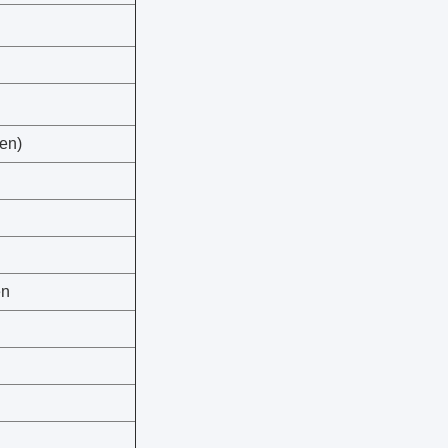
en)
en