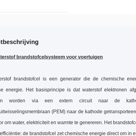
tbeschrijving
erstof brandstofcelsysteem voor voertuigen
rstof brandstofcel is een generator die de chemische ener
che energie. Het basisprincipe is dat waterstof elektronen a
onen worden via een extern circuit naar de kat
uitwisselingsmembraan (PEM) naar de kathode getransporteerd
or om water, elektriciteit en warmte te genereren. Het brandsto
fficiëntie: de brandstofcel zet chemische energie direct om in 