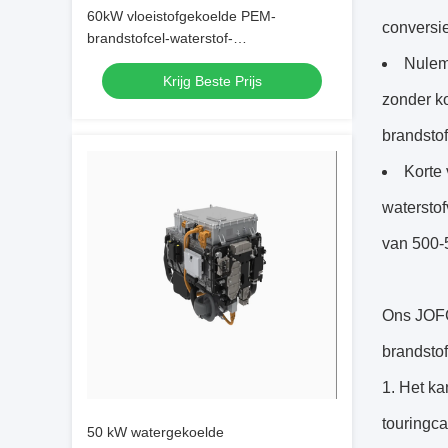
60kW vloeistofgekoelde PEM-
conversi
brandstofcel-waterstof-
elektriciteitsgenerator met 99,99%
Nulemi
Krijg Beste Prijs
waterstofzuiverheid
zonder ko
brandstof
Korte 
waterstof
van 500-5
Ons JOFC
brandstof
1. Het ka
touringca
50 kW watergekoelde