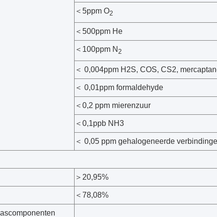
＜5ppm O
2
＜500ppm He
＜100ppm N
2
＜ 0,004ppm H2S, COS, CS2, mercaptan
＜ 0,01ppm formaldehyde
＜0,2 ppm mierenzuur
＜0,1ppb NH3
＜ 0,05 ppm gehalogeneerde verbinding
＞20,95%
＜78,08%
gascomponenten