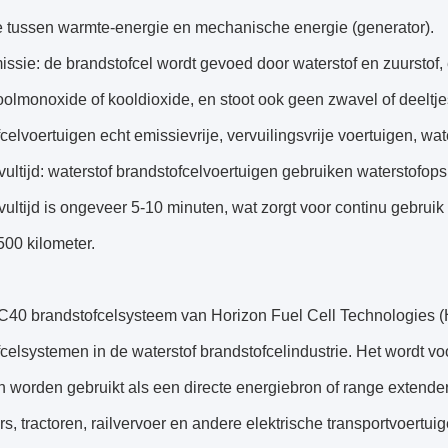
e tussen warmte-energie en mechanische energie (generator).
ssie: de brandstofcel wordt gevoed door waterstof en zuurstof,
olmonoxide of kooldioxide, en stoot ook geen zwavel of deeltjes
celvoertuigen echt emissievrije, vervuilingsvrije voertuigen, wat
vultijd: waterstof brandstofcelvoertuigen gebruiken waterstofop
vultijd is ongeveer 5-10 minuten, wat zorgt voor continu gebrui
00 kilometer.
40 brandstofcelsysteem van Horizon Fuel Cell Technologies (H
celsystemen in de waterstof brandstofcelindustrie. Het wordt 
n worden gebruikt als een directe energiebron of range extende
rs, tractoren, railvervoer en andere elektrische transportvoertuig