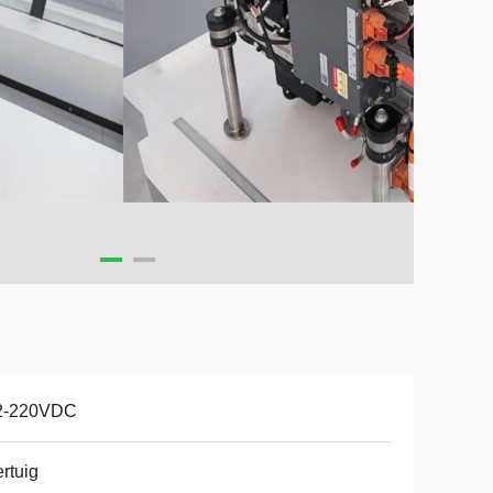
2-220VDC
rtuig