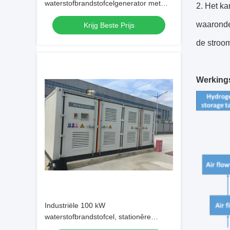
waterstofbrandstofcelgenerator met
2. Het ka
nulvervuiling voor schone
waaronde
Krijg Beste Prijs
energieoplossingen
de stroom
Werkings
Industriële 100 kW
waterstofbrandstofcel, stationêre
energiecentrale.