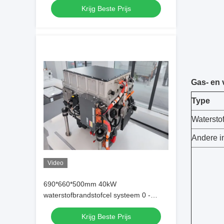
Krijg Beste Prijs
Gas- en v
Type
Watersto
Andere i
Video
690*660*500mm 40kW
waterstofbrandstofcel systeem 0 -
500A Voor voertuig
Krijg Beste Prijs