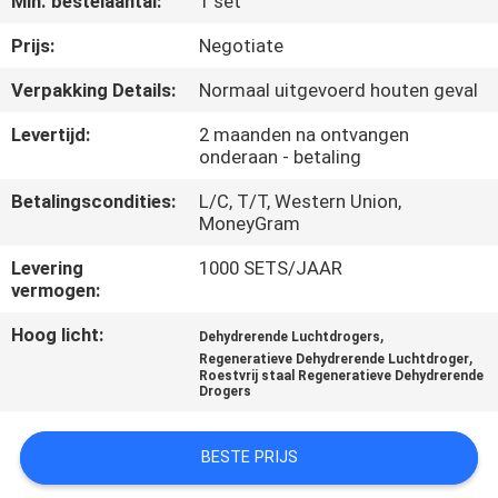
Min. bestelaantal:
1 set
NEEM
CONTACT
Prijs:
Negotiate
MET
Verpakking Details:
Normaal uitgevoerd houten geval
ONS
Levertijd:
2 maanden na ontvangen
OP
onderaan - betaling
Betalingscondities:
L/C, T/T, Western Union,
MoneyGram
NIEUWS
Levering
1000 SETS/JAAR
vermogen:
GEVALLEN
Hoog licht:
,
Dehydrerende Luchtdrogers
,
Regeneratieve Dehydrerende Luchtdroger
VRAAG
Roestvrij staal Regeneratieve Dehydrerende
Drogers
EEN
OFFERTE
BESTE PRIJS
AAN