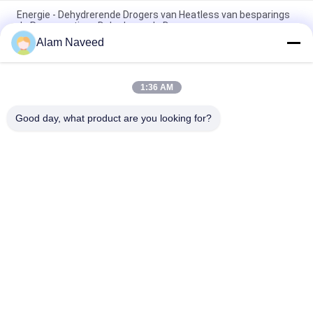
Energie - Dehydrerende Drogers van Heatless van besparings
de Regeneratieve Dehydrerende Drogers
Alam Naveed
Verwarmde Regeneratieve Dehydrerende Drogers/Drogers
van de Koolstofstaal de Dehydrerende Lucht
1:36 AM
Het Systeem 5-5000Nm3/H Capaciteit van Heatless
Regeneratieve Dehydrerende Drogers
Good day, what product are you looking for?
populaire categorieën
Alle
PSA 
VSA 
Stikstofgenerator
Zuurstofgenerator
VPSA-
PSA 
Zuurstofgenerator
Zuurstofgenerator
De Generator Van 
Druk Zuurstofkamer
De 
Membraanstikstof