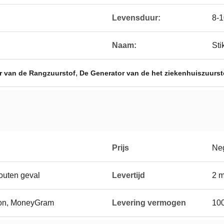
Levensduur:
8-1
Naam:
Sti
,
r van de Rangzuurstof
De Generator van de het ziekenhuiszuurst
Prijs
Neg
outen geval
Levertijd
2 m
ion, MoneyGram
Levering vermogen
10