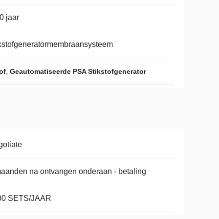
0 jaar
kstofgeneratormembraansysteem
,
of
Geautomatiseerde PSA Stikstofgenerator
otiate
aanden na ontvangen onderaan - betaling
00 SETS/JAAR