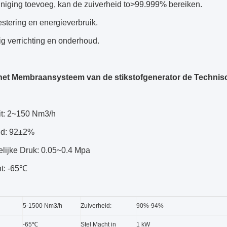
einiging toevoeg, kan de zuiverheid to>99.999% bereiken.
stering en energieverbruik.
g verrichting en onderhoud.
het Membraansysteem van de stikstofgenerator de Technis
it: 2~150 Nm3/h
id: 92±2%
lijke Druk: 0.05~0.4 Mpa
t: -65℃
5-1500 Nm3/h
Zuiverheid:
90%-94%
-65℃
Stel Macht in
1 kW