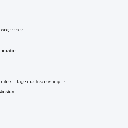
kstofgenerator
nerator
uiterst - lage machtsconsumptie
skosten