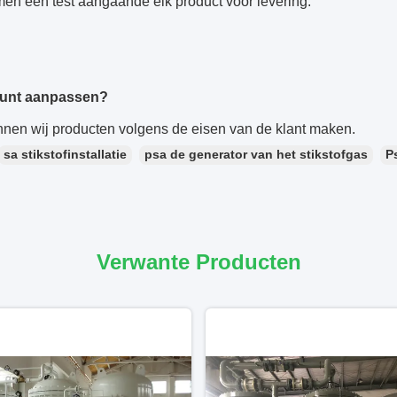
men een test aangaande elk product vóór levering.
kunt aanpassen?
nnen wij producten volgens de eisen van de klant maken.
sa stikstofinstallatie
psa de generator van het stikstofgas
P
Verwante Producten