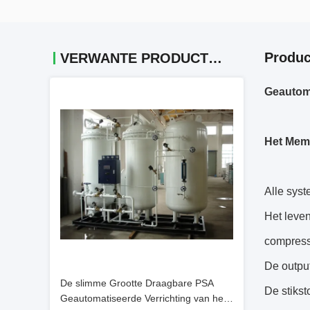
Produc
VERWANTE PRODUCTEN
Geautoma
Het Mem
Alle sys
Het leven
compress
De output
De slimme Grootte Draagbare PSA
De stikst
Geautomatiseerde Verrichting van het