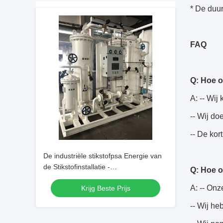
* De duur
FAQ
Q: Hoe o
A: -- Wij
-- Wij do
-- De ko
De industriële stikstofpsa Energie van
de Stikstofinstallatie -
Q: Hoe o
besparingseenheid
A: -- Onz
Krijg Beste Prijs
-- Wij he