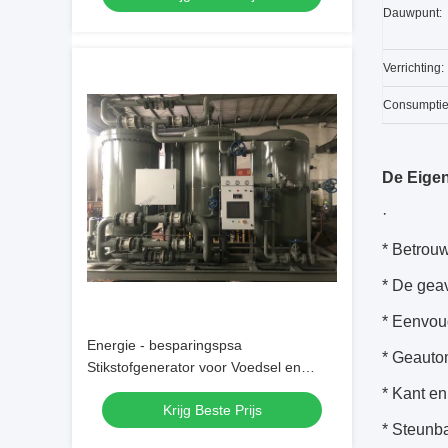
Dauwpunt:
Verrichting:
Consumptie
De Eige
·
* Betrou
* De gea
* Eenvou
Energie - besparingspsa
* Geautom
Stikstofgenerator voor Voedsel en
Drankverwerking
* Kant en
Krijg Beste Prijs
* Steunba