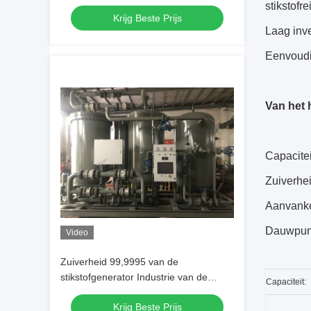
Stikstofgas Installatie
stikstofr
Krijg Beste Prijs
Laag inve
Eenvoudi
Van het 
Capacite
Zuiverhe
Aanvanke
Dauwpun
Video
Zuiverheid 99,9995 van de
stikstofgenerator Industrie van de
Capaciteit:
Lithiumelektriciteit
Krijg Beste Prijs