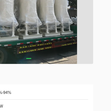
%-94%
kW