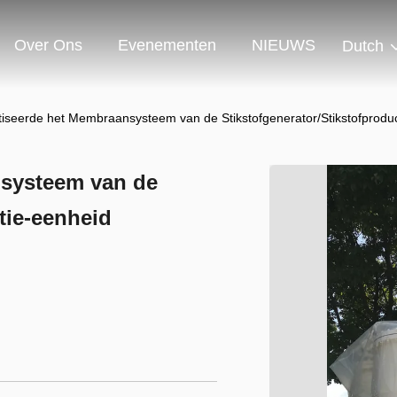
Over Ons
Evenementen
NIEUWS
Dutch
seerde het Membraansysteem van de Stikstofgenerator/Stikstofprodu
systeem van de
tie-eenheid