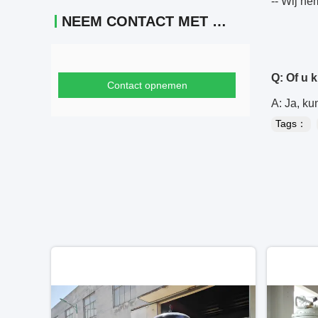
-- Wij ne
NEEM CONTACT MET ONS OP
Q: Of u 
Contact opnemen
A: Ja, ku
Tags：