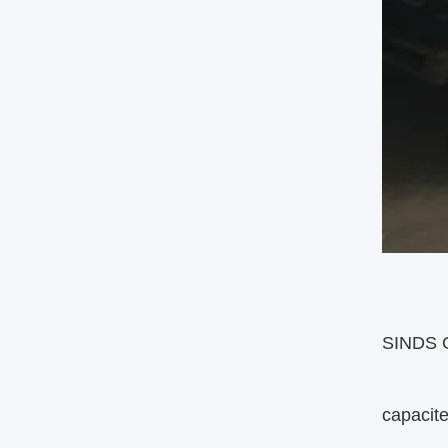
SINDS G
capacit