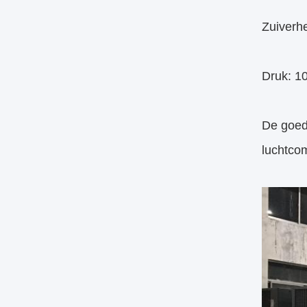
Zuiverh
Druk: 1
De goed
luchtco