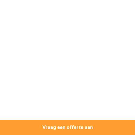
NEEM
CONTACT
MET
ONS
OP
NIEUWS
GEVALLEN
VRAAG
EEN
OFFERTE
Vraag een offerte aan
AAN