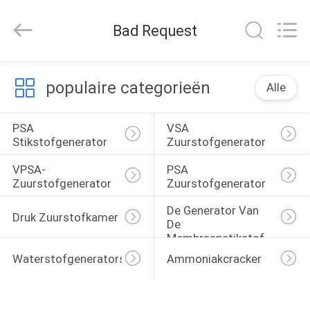
Energy
&
Technology
Bad Request
Co.,Ltd.
All
Rights
Reserved.
THUIS
populaire categorieën
Alle
PRODUCTEN
PSA 
VSA 
Stikstofgenerator
Zuurstofgenerator
OVER
VPSA-
PSA 
ONS
Zuurstofgenerator
Zuurstofgenerator
De Generator Van 
Druk Zuurstofkamer
De 
FABRIEKSTOCHT
Membraanstikstof
Waterstofgenerators
Ammoniakcracker
KWALITEITSCONTROLE